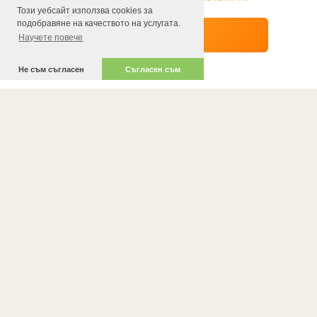
Този уебсайт използва cookies за
подобравяне на качеството на услугата.
Научете повече
Не съм съгласен
Съгласен съм
АДРЕС
ул. Драгоман 18
ТЕЛЕФОНИ ЗА КОНТАКТ
0895241090
РАБОТНО ВРЕМЕ
10:00-23:30